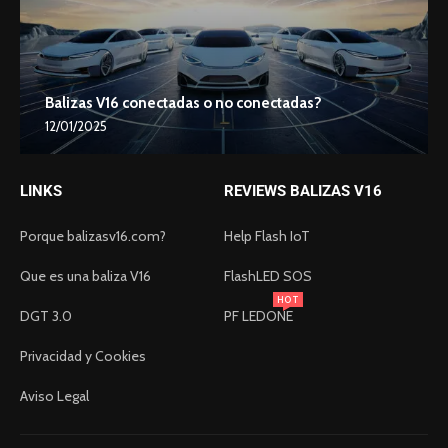
Balizas V16 conectadas o no conectadas?
12/01/2025
LINKS
REVIEWS BALIZAS V16
Porque balizasv16.com?
Help Flash IoT
Que es una baliza V16
FlashLED SOS
HOT
DGT 3.0
PF LEDONE
Privacidad y Cookies
Aviso Legal