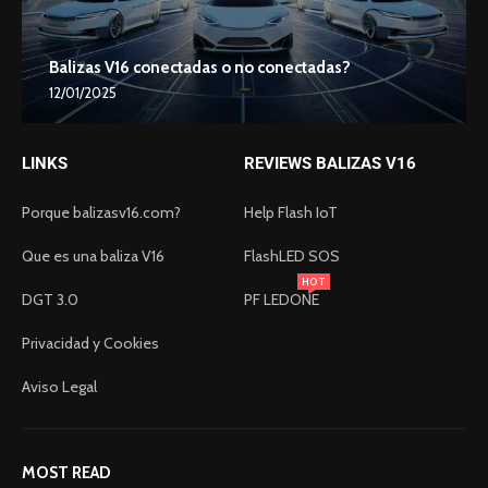
Balizas V16 conectadas o no conectadas?
12/01/2025
LINKS
REVIEWS BALIZAS V16
Porque balizasv16.com?
Help Flash IoT
Que es una baliza V16
FlashLED SOS
HOT
DGT 3.0
PF LEDONE
Privacidad y Cookies
Aviso Legal
MOST READ