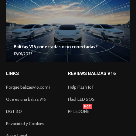
Balizas V16 conectadas o no conectadas?
12/01/2025
LINKS
REVIEWS BALIZAS V16
Porque balizasv16.com?
Help Flash IoT
Que es una baliza V16
FlashLED SOS
HOT
DGT 3.0
PF LEDONE
Privacidad y Cookies
Aviso Legal